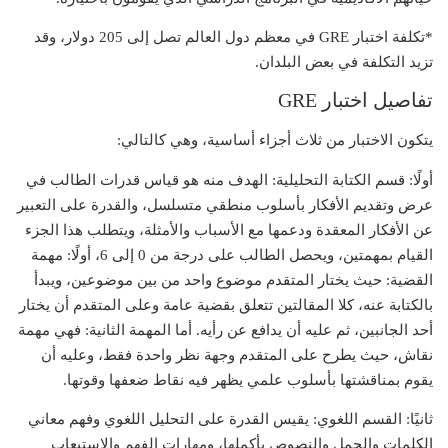
*تكلفة اختبار GRE في معظم دول العالم تصل إلى 205 دولار، وقد
تزيد التكلفة في بعض البلدان.
تفاصيل اختبار GRE
يتكون الاختبار من ثلاث أجزاء أساسية، وهي كالتالي:
أولًا: قسم الكتابة التحليلية:
الهدف منه هو قياس قدرات الطالب في
عرض وتقديم الأفكار بأسلوب منطقي متسلسل، والقدرة على التعبير
عن الأفكار المعقدة ودعمها مع الأسباب والأمثلة، ويتطلب هذا الجزء
القيام بمهمتين، ويحصل الطالب على درجة من 0 إلى 6، أولًا: مهمة
القضية: حيث يختار المتقدم موضوع واحد من بين موضوعين، ويبدأ
بالكتابة عنه، كلا المقالتين تتعلق بقضية عامة وعلى المتقدم أن يختار
أحد الجانبين، ثم عليه أن يدافع عن رأيه. أما المهمة الثانية: فهي مهمة
نقاش، حيث يطرح على المتقدم وجهة نظر واحدة فقط، وعليه أن
يقوم بمناقشتها بأسلوب علمي يظهر فيه نقاط ضعفها وقوتها.
ثانيًا: القسم اللغوي:
يقيس القدرة على التحليل اللغوي وفهم معاني
الكلمات والجمل والنصوص بأكملها، ومهارات الفهم والاستيعاب