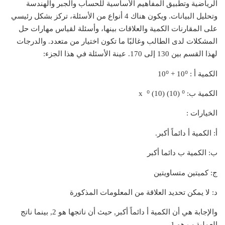
الرياضية وتطبيق المفاهيم الأساسية للحساب والجبر والهندسة
وتحليل البيانات. ويكون هناك 4 أنواع من الأسئلة، تركز بشكل رئيسي
على المقارنات الكمية والعلاقات بينها، وأسئلة لقياس مهارات حل
المشكلات لدى الطالب وغالبًا ما تكون اختيار من متعدد. والدرجات
لهذا القسم بين 130 إلى 170. عينة الأسئلة في هذا الجزء:
الكمية أ : 10⁰ + 10⁰
الكمية ب: ⁰ (10) x ⁰ (10)
الخيارات :
أ: الكمية أ دائماً أكبر.
ب: الكمية ب دائما أكبر
ج: كميتين متساويتين
د: لا يمكن تحديد العلاقة من المعلومات المذكورة
والإجابة هي أن الكمية أ دائماً أكبر, حيث أن ناتجها هو 2, بينما ناتج
العملية ب هو 1