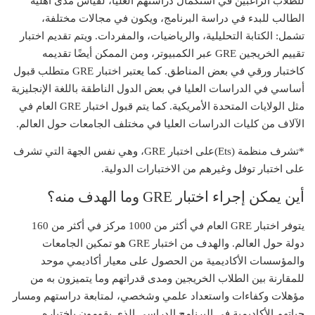
للطلاب الراغبين في استكمال دراستهم العليا، لقياس مدى أهلية
الطالب للبدء في دراسة البرنامج، ويكون في مجالات مختلفة،
تشمل: الكتابة التحليلية، والرياضيات، والمفردات. ويتم تقديم اختبار
تقييم الخريجين
GRE
عبر الكمبيوتر، ومن الممكن أيضًا تقديمه
كاختبار ورقي في بعض المناطق. كما يعتبر اختبار
GRE
متطلب قبول
أساسي في الدراسات العليا في بعض الدول الناطقة باللغة الإنجليزية
مثل الولايات المتحدة الأمريكية. كما يتم قبول اختبار GRE العام في
الآلاف من كليات الدراسات العليا في مختلف الجامعات حول العالم.
*تشرف منظمة (Ets)على اختبار GRE، وهي نفس الجهة التي تشرف
على اختبار توفل وغيرهم من الاختبارات الدولية.
أين يمكن إجراء اختبار GRE وما الهدف منه؟
يتوفر اختبار GRE العام في أكثر من 1000 مركز في أكثر من 160
دولة حول العالم. والهدف من اختبار GRE هو تمكين الجامعات
والمؤسسات الأكاديمية من الحصول على معيار أكاديمي موحد
للمقارنة بين الطلاب الخريجين ومدى قدراتهم وما يتميزون به من
مؤهلات وكفاءات واستعداد علمي وشخصي، لمتابعة دراستهم ومسار
حياتهم الأكاديمية في البرنامج الدراسي الذي يقومون باختياره.