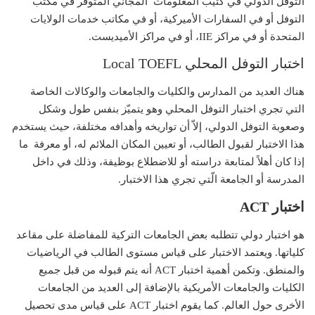
التوفل الدولي في كتيّب المعلومات المجاني المتوفر في مكتب
التوفل أو في السفارات الأميركية، أو في مكاتب خدمات الولايات
المتحدة أو في مراكز IIE، أو في مراكز الأميديست.
اختبار التوفل المحلي Local TOEFL
هناك العديد من المدارس والكليات والجامعات والوكالات الخاصة
التي تجري اختبار التوفل المحلي وهو يتميّز بنفس طول وشكل
وصعوبة التوفل الدولي، إلاّ أن تواريخه وأهدافه مختلفة، حيث يستخدم
هذا الاختبار لقبول الطالب، أو تعيين المكان الملائم له، أو معرفة ما
إذا كان أهلاً لمتابعة دراسته أو للاضطلاع بوظيفة، وذلك في داخل
المدرسة أو الجامعة الّتي تجري هذا الاختبار.
اختبار ACT
هو اختبار دولي تتطلبه بعض الجامعات التركية للمفاضلة على مقاعد
كلياتها. ويعتمد الاختبار على قياس مستوى الطالب في الرياضيات
والمنطق. وتكمن أهمية اختبار ACT أنه يتم قبوله من قبل جميع
الكليات والجامعات الأمريكية بالإضافة إلى العديد من الجامعات
الأخرى حول العالم. كما يقوم اختبار ACT على قياس مدى تحصيل