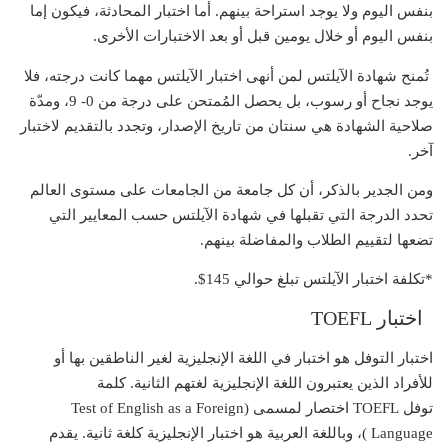
بنفس اليوم ولا يوجد استراحة بينهم. أما اختبار المحادثة، فيكون إما
بنفس اليوم أو خلال يومين قبل أو بعد الاختبارات الأخرى.
تُمنح شهادة الآيلتس لمن أنهى اختبار الآيلتس مهما كانت درجته، فلا
يوجد نجاح أو رسوب، بل يحصل المُمتحن على درجة من 0- 9، ومدّة
صلاحية الشهادة هي سنتان من تاريخ الإصدار، وتجدد بالتقديم لاختبار
آخر.
ومن الجدير بالذكر، أن كل جامعة من الجامعات على مستوى العالم
تحدد الدرجة التي تقبلها في شهادة الآيلتس حسب المعايير التي
تضعها لتقييم الطلاب والمفاضلة بينهم.
*تكلفة اختبار الآيلتس تبلغ حوالي 145$.
اختبار TOEFL
اختبار التوفل هو اختبار في اللغة الإنجليزية لغير الناطقين بها أو
للأفراد الذين يعتبرون اللغة الإنجليزية لغتهم الثانية. كلمة
توفل TOEFL اختصار لمسمى (Test of English as a Foreign
Language )، وباللغة العربية هو اختبار الإنجليزية كلغة ثانية. يقدم